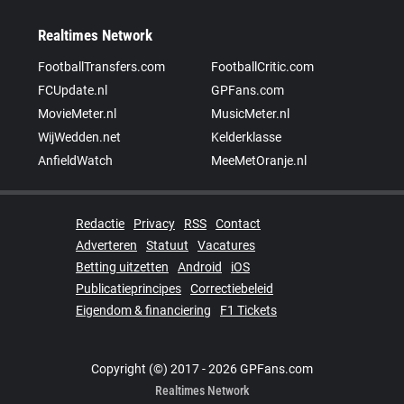
Realtimes Network
FootballTransfers.com
FootballCritic.com
FCUpdate.nl
GPFans.com
MovieMeter.nl
MusicMeter.nl
WijWedden.net
Kelderklasse
AnfieldWatch
MeeMetOranje.nl
Redactie
Privacy
RSS
Contact
Adverteren
Statuut
Vacatures
Betting uitzetten
Android
iOS
Publicatieprincipes
Correctiebeleid
Eigendom & financiering
F1 Tickets
Copyright (©) 2017 - 2026 GPFans.com
Realtimes Network