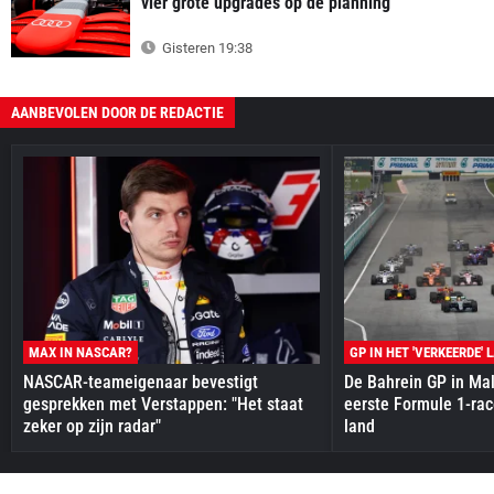
vier grote upgrades op de planning
Gisteren 19:38
AANBEVOLEN DOOR DE REDACTIE
MAX IN NASCAR?
GP IN HET 'VERKEERDE' 
NASCAR-teameigenaar bevestigt
De Bahrein GP in Mal
gesprekken met Verstappen: "Het staat
eerste Formule 1-race
zeker op zijn radar"
land