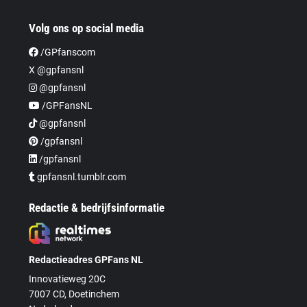
Volg ons op social media
/GPfanscom
X @gpfansnl
@gpfansnl
/GPFansNL
@gpfansnl
/gpfansnl
/gpfansnl
gpfansnl.tumblr.com
Redactie & bedrijfsinformatie
Redactieadres GPFans NL
Innovatieweg 20C
7007 CD, Doetinchem