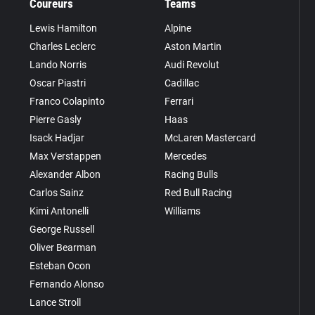
Coureurs
Teams
Lewis Hamilton
Alpine
Charles Leclerc
Aston Martin
Lando Norris
Audi Revolut
Oscar Piastri
Cadillac
Franco Colapinto
Ferrari
Pierre Gasly
Haas
Isack Hadjar
McLaren Mastercard
Max Verstappen
Mercedes
Alexander Albon
Racing Bulls
Carlos Sainz
Red Bull Racing
Kimi Antonelli
Williams
George Russell
Oliver Bearman
Esteban Ocon
Fernando Alonso
Lance Stroll