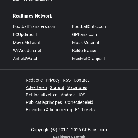
Realtimes Network
FootballTransfers.com
FootballCritic.com
FCUpdate.nl
GPFans.com
MovieMeter.nl
MusicMeter.nl
WijWedden.net
Kelderklasse
AnfieldWatch
MeeMetOranje.nl
Redactie
Privacy
RSS
Contact
Adverteren
Statuut
Vacatures
Betting uitzetten
Android
iOS
Publicatieprincipes
Correctiebeleid
Eigendom & financiering
F1 Tickets
Copyright (©) 2017 - 2026 GPFans.com
Realtimes Network