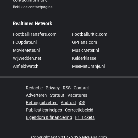
contactinformatie.
Bekijk de contactpagina
Realtimes Network
FootballTransfers.com
FootballCritic.com
FCUpdate.nl
GPFans.com
MovieMeter.nl
MusicMeter.nl
WijWedden.net
Kelderklasse
AnfieldWatch
MeeMetOranje.nl
Redactie
Privacy
RSS
Contact
Adverteren
Statuut
Vacatures
Betting uitzetten
Android
iOS
Publicatieprincipes
Correctiebeleid
Eigendom & financiering
F1 Tickets
Copyright (©) 2017 - 2026 GPFans.com