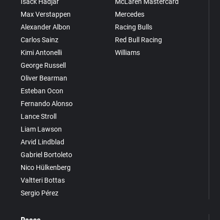
Isack Hadjar
McLaren Mastercard
Max Verstappen
Mercedes
Alexander Albon
Racing Bulls
Carlos Sainz
Red Bull Racing
Kimi Antonelli
Williams
George Russell
Oliver Bearman
Esteban Ocon
Fernando Alonso
Lance Stroll
Liam Lawson
Arvid Lindblad
Gabriel Bortoleto
Nico Hülkenberg
Valtteri Bottas
Sergio Pérez