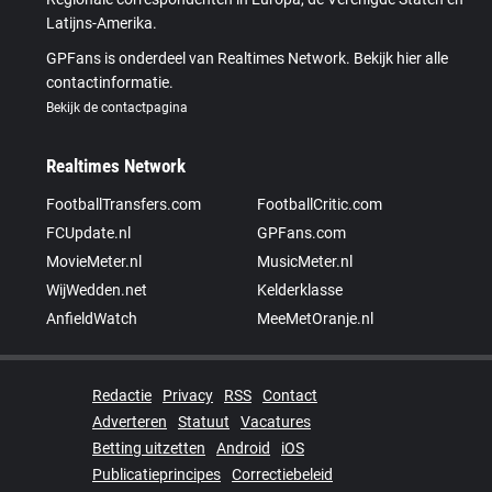
Latijns-Amerika.
GPFans is onderdeel van Realtimes Network. Bekijk hier alle
contactinformatie.
Bekijk de contactpagina
Realtimes Network
FootballTransfers.com
FootballCritic.com
FCUpdate.nl
GPFans.com
MovieMeter.nl
MusicMeter.nl
WijWedden.net
Kelderklasse
AnfieldWatch
MeeMetOranje.nl
Redactie
Privacy
RSS
Contact
Adverteren
Statuut
Vacatures
Betting uitzetten
Android
iOS
Publicatieprincipes
Correctiebeleid