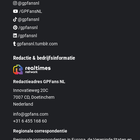
@gpfansnl
/GPFansNL
@gpfansnl
/gpfansnl
/gpfansnl
gpfansnl.tumblr.com
Redactie & bedrijfsinformatie
Redactieadres GPFans NL
Innovatieweg 20C
7007 CD, Doetinchem
Nederland
info@gpfans.com
+31 6 455 168 60
Regionale correspondentie
Regionale correspondenten in Europa, de Verenigde Staten en