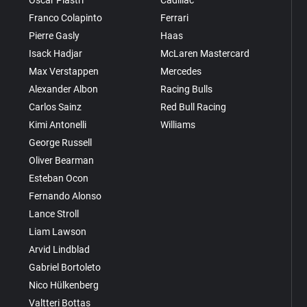
Oscar Piastri
Cadillac
Franco Colapinto
Ferrari
Pierre Gasly
Haas
Isack Hadjar
McLaren Mastercard
Max Verstappen
Mercedes
Alexander Albon
Racing Bulls
Carlos Sainz
Red Bull Racing
Kimi Antonelli
Williams
George Russell
Oliver Bearman
Esteban Ocon
Fernando Alonso
Lance Stroll
Liam Lawson
Arvid Lindblad
Gabriel Bortoleto
Nico Hülkenberg
Valtteri Bottas