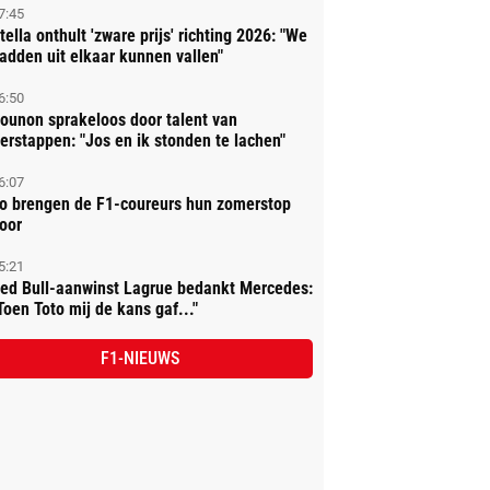
7:45
tella onthult 'zware prijs' richting 2026: "We
adden uit elkaar kunnen vallen"
6:50
ounon sprakeloos door talent van
erstappen: "Jos en ik stonden te lachen"
6:07
o brengen de F1-coureurs hun zomerstop
oor
5:21
ed Bull-aanwinst Lagrue bedankt Mercedes:
Toen Toto mij de kans gaf..."
F1-NIEUWS