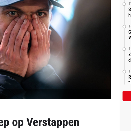
1
S
h
1
G
V
1
Z
d
1
R
"
ep op Verstappen