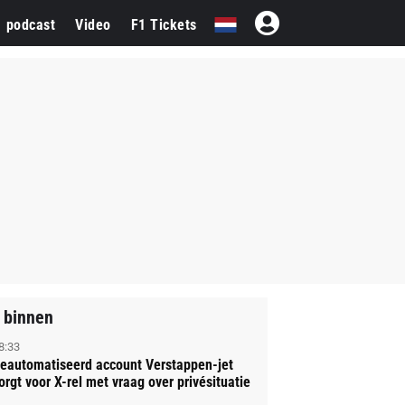
1 podcast
Video
F1 Tickets
 binnen
8:33
eautomatiseerd account Verstappen-jet
orgt voor X-rel met vraag over privésituatie