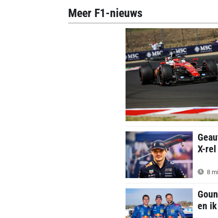
Meer F1-nieuws
Geau
X-rel
8 mi
Goun
en ik