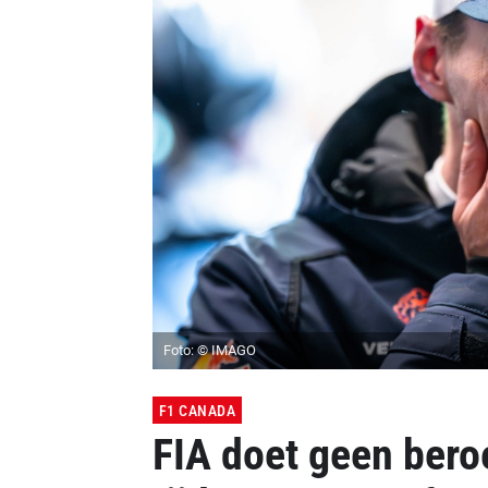
Foto: © IMAGO
F1 CANADA
FIA doet geen bero