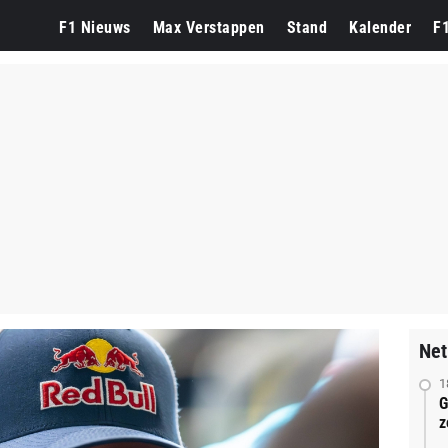
F1 Nieuws
Max Verstappen
Stand
Kalender
F
Net
1
G
z