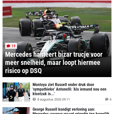
19
Mercedes hanteert bizar trucje voor
meer snelheid, maar loopt hiermee
risico op DSQ
Montoya ziet Russell onder druk door
'sympathieke' Antonelli: 'Als iemand nou een
klootzak is...'
8 augustus 2026 09:11
6
George Russell kondigt verloving aan:
Mercedes-coureur vraagt vriendin ten huwelijk