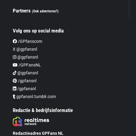
Partners
(Ook adverteren?)
Volg ons op social media
/GPfanscom
X @gpfansnl
@gpfansnl
/GPFansNL
@gpfansnl
/gpfansnl
/gpfansnl
gpfansnl.tumblr.com
Redactie & bedrijfsinformatie
Redactieadres GPFans NL