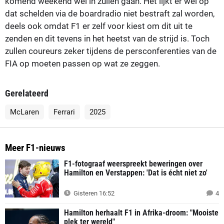
komend weekend wel in zullen gaan. Het lijkt er wel op
dat schelden via de boardradio niet bestraft zal worden,
deels ook omdat F1 er zelf voor kiest om dit uit te
zenden en dit tevens in het heetst van de strijd is. Toch
zullen coureurs zeker tijdens de persconferenties van de
FIA op moeten passen op wat ze zeggen.
Gerelateerd
McLaren
Ferrari
2025
Meer F1-nieuws
F1-fotograaf weerspreekt beweringen over
Hamilton en Verstappen: 'Dat is écht niet zo'
Gisteren 16:52
4
Hamilton herhaalt F1 in Afrika-droom: "Mooiste
plek ter wereld"