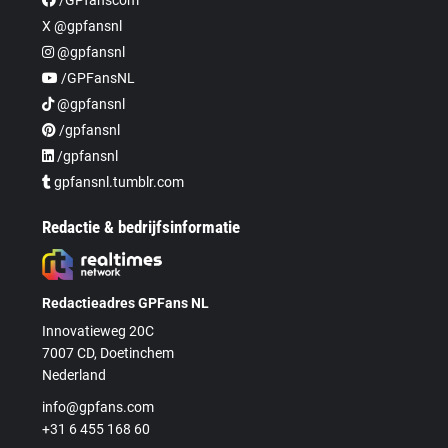
X @gpfansnl
@gpfansnl
/GPFansNL
@gpfansnl
/gpfansnl
/gpfansnl
gpfansnl.tumblr.com
Redactie & bedrijfsinformatie
Redactieadres GPFans NL
Innovatieweg 20C
7007 CD, Doetinchem
Nederland
info@gpfans.com
+31 6 455 168 60