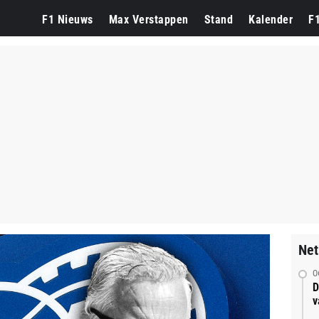
F1 Nieuws
Max Verstappen
Stand
Kalender
F
Net
0
D
v