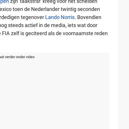
ppen
zijn 'taakstraf' kreeg voor het schelden
Mexico toen de Nederlander twintig seconden
verdedigen tegenover
Lando Norris
. Bovendien
nog steeds actief in de media, iets wat door
e FIA zelf is geciteerd als de voornaamste reden
aat verder onder video