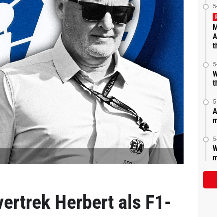
5
M
A
t
5
W
t
5
A
m
5
W
m
vertrek Herbert als F1-