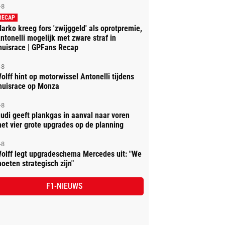
-8
RECAP
arko kreeg fors 'zwijggeld' als oprotpremie,
ntonelli mogelijk met zware straf in
huisrace | GPFans Recap
-8
olff hint op motorwissel Antonelli tijdens
huisrace op Monza
-8
udi geeft plankgas in aanval naar voren
et vier grote upgrades op de planning
-8
olff legt upgradeschema Mercedes uit: "We
oeten strategisch zijn"
F1-NIEUWS