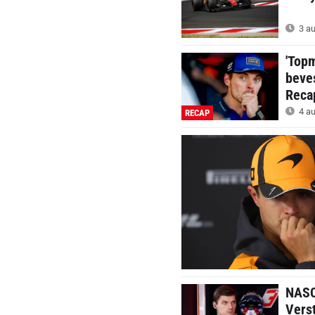
3 au
'Top
beve
Reca
4 au
RECAP
NASC
Verst