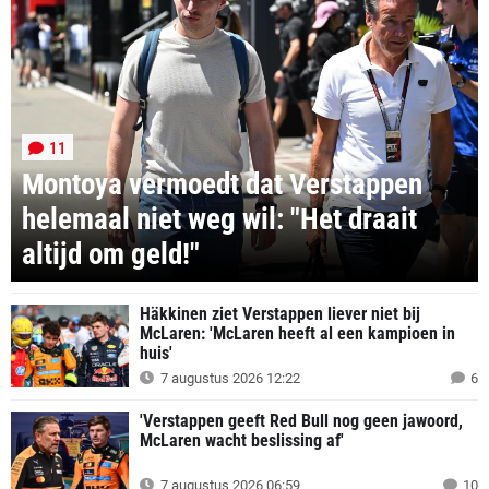
11
Montoya vermoedt dat Verstappen
helemaal niet weg wil: "Het draait
altijd om geld!"
Häkkinen ziet Verstappen liever niet bij
McLaren: 'McLaren heeft al een kampioen in
huis'
7 augustus 2026 12:22
6
'Verstappen geeft Red Bull nog geen jawoord,
McLaren wacht beslissing af'
7 augustus 2026 06:59
10