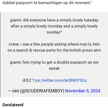
dubbel paspoort te bemachtigen op dit moment."
gianni: did everyone have a simply lovely tuesday
after a simply lovely monday and a simply lovely
sunday?
crane: i see a few people asking where max is, he’s
on a search & rescue party for the british press atm
gianni: he’s trying to get a double passport as we
speak
JEEZ ?
pic.twitter.com/leQlNOF52q
— nini (@SCUDERIAFEMBOY)
November 5, 2024
Gerelateerd