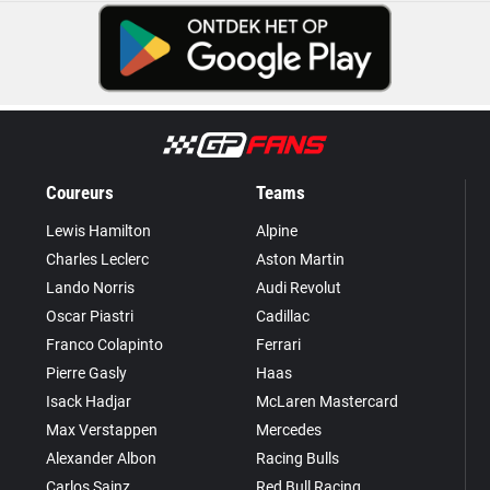
Coureurs
Teams
Lewis Hamilton
Alpine
Charles Leclerc
Aston Martin
Lando Norris
Audi Revolut
Oscar Piastri
Cadillac
Franco Colapinto
Ferrari
Pierre Gasly
Haas
Isack Hadjar
McLaren Mastercard
Max Verstappen
Mercedes
Alexander Albon
Racing Bulls
Carlos Sainz
Red Bull Racing