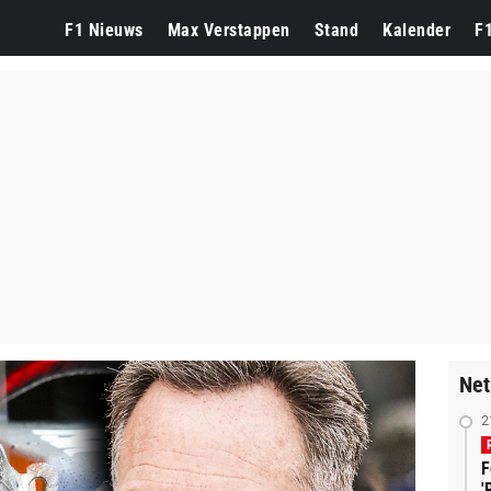
F1 Nieuws
Max Verstappen
Stand
Kalender
F
Net
2
F
'