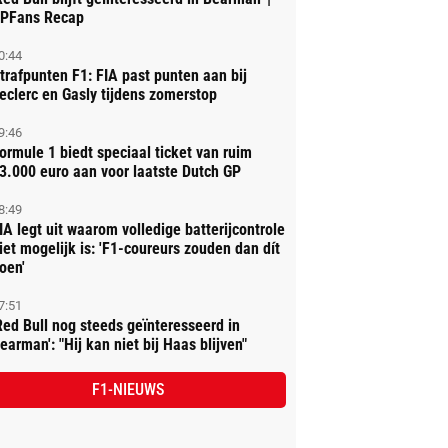
PFans Recap
0:44
trafpunten F1: FIA past punten aan bij
eclerc en Gasly tijdens zomerstop
9:46
ormule 1 biedt speciaal ticket van ruim
3.000 euro aan voor laatste Dutch GP
8:49
IA legt uit waarom volledige batterijcontrole
iet mogelijk is: 'F1-coureurs zouden dan dít
oen'
7:51
Red Bull nog steeds geïnteresseerd in
earman': "Hij kan niet bij Haas blijven"
F1-NIEUWS