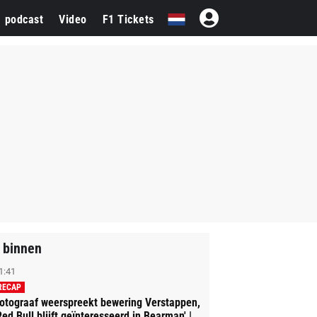
1 podcast
Video
F1 Tickets
 binnen
1:41
RECAP
otograaf weerspreekt bewering Verstappen,
Red Bull blijft geïnteresseerd in Bearman' |