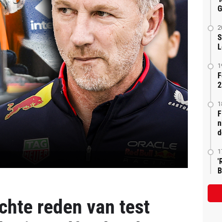
G
2
S
L
1
F
2
1
F
n
d
1
'
B
chte reden van test