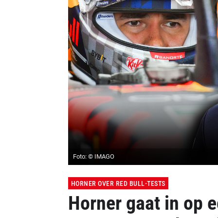
Foto: © IMAGO
HORNER OVER RED BULL-TESTS
Horner gaat in op e