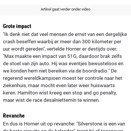
Artikel gaat verder onder video
Grote impact
"Ik denk niet dat veel mensen de ernst van een dergelijke
crash beseffen waarbij er meer dan 300 kilometer per
uur wordt gereden", vertelde Horner er destijds over.
"Max maakte een impact van 51G, daardoor brak zelfs
de stoel van zijn auto. Hij was eventjes bewusteloos en
we konden hem niet bereiken via de boordradio." De
regerend wereldkampioen moest ter controle naar het
ziekenhuis, maar mocht even later weer huiswaarts
keren. Hamilton wist kreeg een stop and go penalty,
maar wist de race desalniettemin te winnen.
Revanche
En dus is Horner uit op revanche: "Silverstone is een van
de beste circuits op de kalender", trapt hij af tegenover