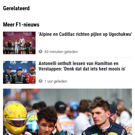
Gerelateerd
Meer F1-nieuws
'Alpine en Cadillac richten pijlen op Ugochukwu'
43 minuten geleden
Antonelli onthult lessen van Hamilton en
Verstappen: 'Denk dat dat iets heel moois is'
1 uur geleden