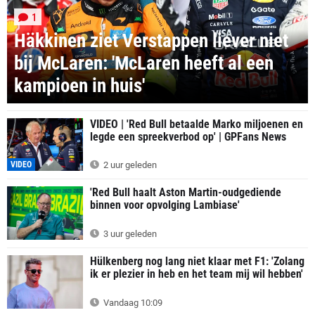
1
Häkkinen ziet Verstappen liever niet
bij McLaren: 'McLaren heeft al een
kampioen in huis'
VIDEO | 'Red Bull betaalde Marko miljoenen en
legde een spreekverbod op' | GPFans News
VIDEO
2 uur geleden
'Red Bull haalt Aston Martin-oudgediende
binnen voor opvolging Lambiase'
3 uur geleden
Hülkenberg nog lang niet klaar met F1: 'Zolang
ik er plezier in heb en het team mij wil hebben'
Vandaag 10:09