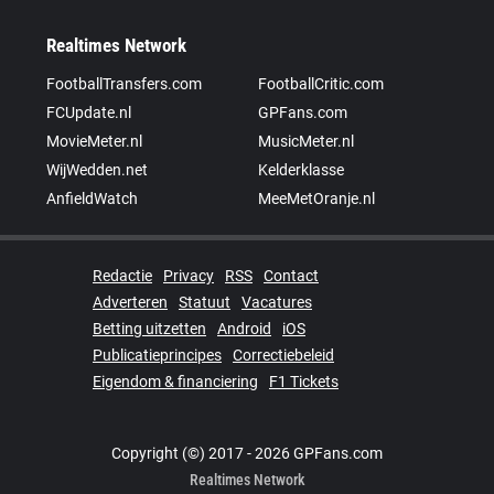
Realtimes Network
FootballTransfers.com
FootballCritic.com
FCUpdate.nl
GPFans.com
MovieMeter.nl
MusicMeter.nl
WijWedden.net
Kelderklasse
AnfieldWatch
MeeMetOranje.nl
Redactie
Privacy
RSS
Contact
Adverteren
Statuut
Vacatures
Betting uitzetten
Android
iOS
Publicatieprincipes
Correctiebeleid
Eigendom & financiering
F1 Tickets
Copyright (©) 2017 - 2026 GPFans.com
Realtimes Network