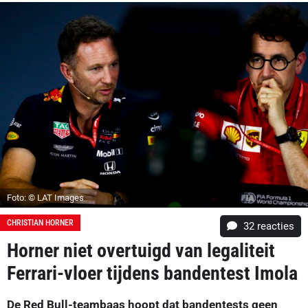
Foto: © LAT Images
CHRISTIAN HORNER
32
reacties
Horner niet overtuigd van legaliteit
Ferrari-vloer tijdens bandentest Imola
De Red Bull-teambaas hoopt dat bandentests geen