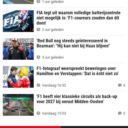
1 uur geleden
FIA legt uit waarom volledige batterijcontrole
niet mogelijk is: 'F1-coureurs zouden dan dít
doen'
2 uur geleden
'Red Bull nog steeds geïnteresseerd in
Bearman': "Hij kan niet bij Haas blijven"
3 uur geleden
F1-fotograaf weerspreekt beweringen over
Hamilton en Verstappen: 'Dat is écht niet zo'
Vandaag 16:52
4
'F1 heeft vier klassieke circuits als back-up
voor 2027 bij onrust Midden-Oosten'
Vandaag 15:53
5