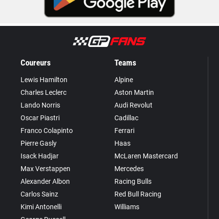
Coureurs
Teams
Lewis Hamilton
Alpine
Charles Leclerc
Aston Martin
Lando Norris
Audi Revolut
Oscar Piastri
Cadillac
Franco Colapinto
Ferrari
Pierre Gasly
Haas
Isack Hadjar
McLaren Mastercard
Max Verstappen
Mercedes
Alexander Albon
Racing Bulls
Carlos Sainz
Red Bull Racing
Kimi Antonelli
Williams