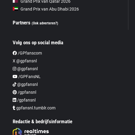
Grand Prix van Qatar 2026
Grand Prix van Abu Dhabi 2026
Partners
(Ook adverteren?)
Volg ons op social media
/GPfanscom
X @gpfansnl
@gpfansnl
/GPFansNL
@gpfansnl
/gpfansnl
/gpfansnl
gpfansnl.tumblr.com
Redactie & bedrijfsinformatie