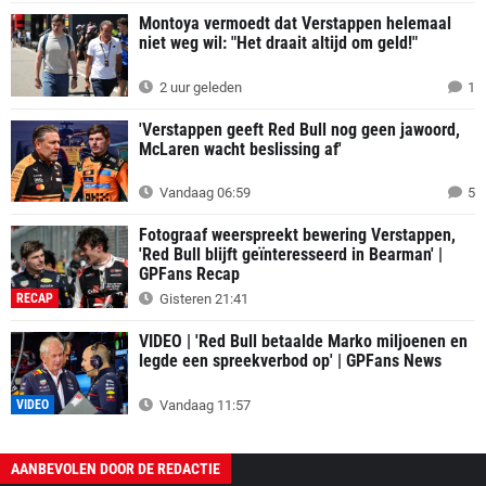
Montoya vermoedt dat Verstappen helemaal
niet weg wil: "Het draait altijd om geld!"
2 uur geleden
1
'Verstappen geeft Red Bull nog geen jawoord,
McLaren wacht beslissing af'
Vandaag 06:59
5
Fotograaf weerspreekt bewering Verstappen,
'Red Bull blijft geïnteresseerd in Bearman' |
GPFans Recap
RECAP
Gisteren 21:41
VIDEO | 'Red Bull betaalde Marko miljoenen en
legde een spreekverbod op' | GPFans News
VIDEO
Vandaag 11:57
AANBEVOLEN DOOR DE REDACTIE