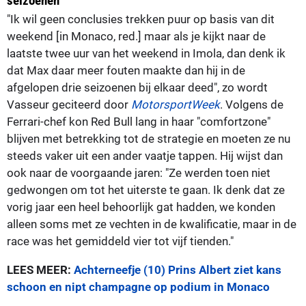
seizoenen
"Ik wil geen conclusies trekken puur op basis van dit
weekend [in Monaco, red.] maar als je kijkt naar de
laatste twee uur van het weekend in Imola, dan denk ik
dat Max daar meer fouten maakte dan hij in de
afgelopen drie seizoenen bij elkaar deed", zo wordt
Vasseur geciteerd door
MotorsportWeek
. Volgens de
Ferrari-chef kon Red Bull lang in haar "comfortzone"
blijven met betrekking tot de strategie en moeten ze nu
steeds vaker uit een ander vaatje tappen. Hij wijst dan
ook naar de voorgaande jaren: "Ze werden toen niet
gedwongen om tot het uiterste te gaan. Ik denk dat ze
vorig jaar een heel behoorlijk gat hadden, we konden
alleen soms met ze vechten in de kwalificatie, maar in de
race was het gemiddeld vier tot vijf tienden."
LEES MEER:
Achterneefje (10) Prins Albert ziet kans
schoon en nipt champagne op podium in Monaco