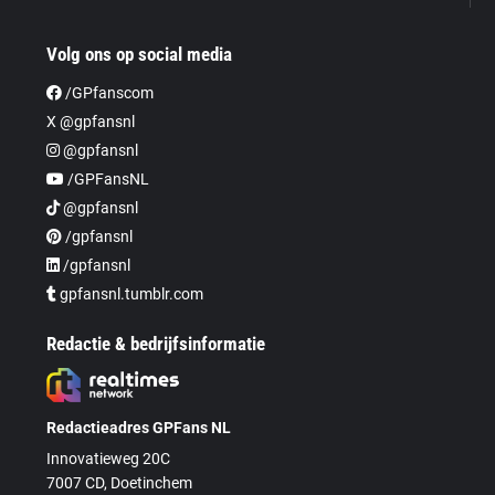
Volg ons op social media
/GPfanscom
X @gpfansnl
@gpfansnl
/GPFansNL
@gpfansnl
/gpfansnl
/gpfansnl
gpfansnl.tumblr.com
Redactie & bedrijfsinformatie
Redactieadres GPFans NL
Innovatieweg 20C
7007 CD, Doetinchem