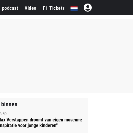
1 podcast
Video
F1 Tickets
 binnen
8:59
ax Verstappen droomt van eigen museum:
Inspiratie voor jonge kinderen"