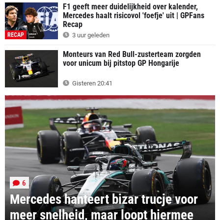
F1 geeft meer duidelijkheid over kalender,
Mercedes haalt risicovol 'foefje' uit | GPFans
Recap
RECAP
3 uur geleden
Monteurs van Red Bull-zusterteam zorgden
voor unicum bij pitstop GP Hongarije
Gisteren 20:41
6
Mercedes hanteert bizar trucje voor
meer snelheid, maar loopt hiermee