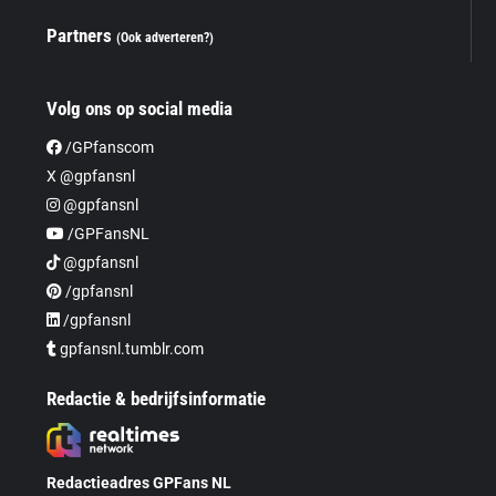
Partners
(Ook adverteren?)
Volg ons op social media
/GPfanscom
X @gpfansnl
@gpfansnl
/GPFansNL
@gpfansnl
/gpfansnl
/gpfansnl
gpfansnl.tumblr.com
Redactie & bedrijfsinformatie
Redactieadres GPFans NL