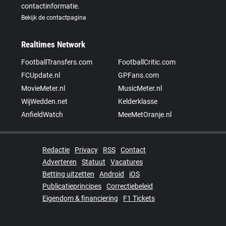
contactinformatie.
Bekijk de contactpagina
Realtimes Network
FootballTransfers.com
FootballCritic.com
FCUpdate.nl
GPFans.com
MovieMeter.nl
MusicMeter.nl
WijWedden.net
Kelderklasse
AnfieldWatch
MeeMetOranje.nl
Redactie
Privacy
RSS
Contact
Adverteren
Statuut
Vacatures
Betting uitzetten
Android
iOS
Publicatieprincipes
Correctiebeleid
Eigendom & financiering
F1 Tickets