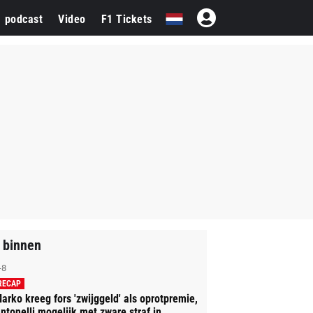
1 podcast
Video
F1 Tickets
 binnen
-8
RECAP
arko kreeg fors 'zwijggeld' als oprotpremie,
ntonelli mogelijk met zware straf in