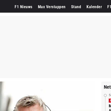
F1 Nieuws
Max Verstappen
Stand
Kalender
F
Net
5
M
A