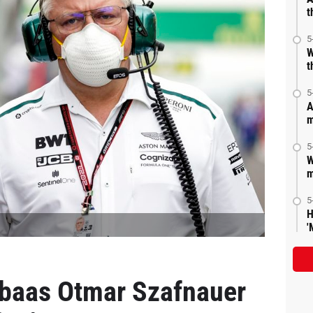
t
5
W
t
5
A
m
5
W
m
5
H
'
mbaas Otmar Szafnauer