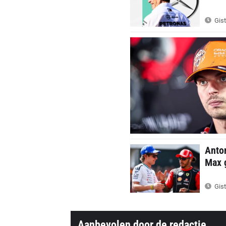
Gist
Anton
Max g
Gist
Aanbevolen door de redactie