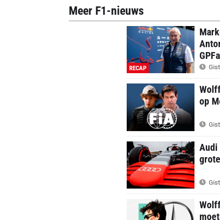
Meer F1-nieuws
Marko
Anton
GPFa
Gist
RECAP
Wolff
op M
Gist
Audi 
grot
Gist
Wolf
moete