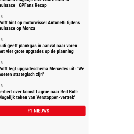
huisrace | GPFans Recap
-8
olff hint op motorwissel Antonelli tijdens
huisrace op Monza
-8
udi geeft plankgas in aanval naar voren
et vier grote upgrades op de planning
-8
olff legt upgradeschema Mercedes uit: "We
oeten strategisch zijn"
-8
erbert over komst Lagrue naar Red Bull:
Mogelijk teken van Verstappen-vertrek'
F1-NIEUWS