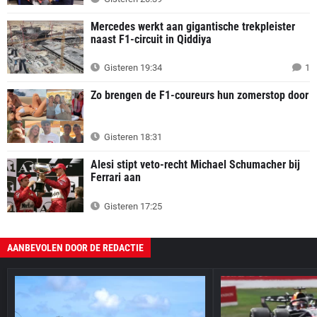
Mercedes werkt aan gigantische trekpleister
naast F1-circuit in Qiddiya
Gisteren 19:34
1
Zo brengen de F1-coureurs hun zomerstop door
Gisteren 18:31
Alesi stipt veto-recht Michael Schumacher bij
Ferrari aan
Gisteren 17:25
AANBEVOLEN DOOR DE REDACTIE