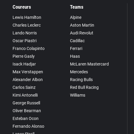
Coureurs
Teams
Lewis Hamilton
Alpine
Charles Leclerc
Aston Martin
Lando Norris
Audi Revolut
Oscar Piastri
Cadillac
Franco Colapinto
Ferrari
Pierre Gasly
Haas
Isack Hadjar
McLaren Mastercard
Max Verstappen
Mercedes
Alexander Albon
Racing Bulls
Carlos Sainz
Red Bull Racing
Kimi Antonelli
Williams
George Russell
Oliver Bearman
Esteban Ocon
Fernando Alonso
Lance Stroll