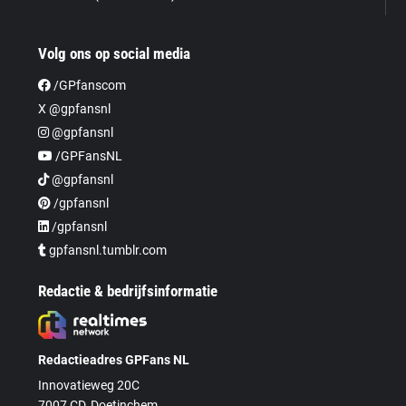
Volg ons op social media
/GPfanscom
X @gpfansnl
@gpfansnl
/GPFansNL
@gpfansnl
/gpfansnl
/gpfansnl
gpfansnl.tumblr.com
Redactie & bedrijfsinformatie
Redactieadres GPFans NL
Innovatieweg 20C
7007 CD, Doetinchem