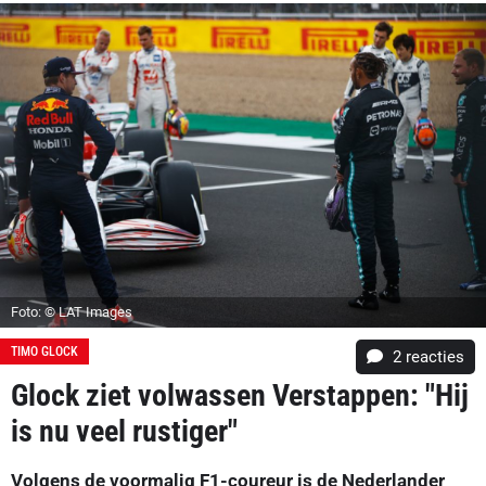
Foto: © LAT Images
TIMO GLOCK
2
reacties
Glock ziet volwassen Verstappen: "Hij
is nu veel rustiger"
Volgens de voormalig F1-coureur is de Nederlander