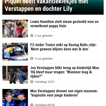
Piquet deelt vakantiekiekjes met
Verstappen en dochter Lily
Lewis Hamilton stelt nieuw gezinslid voor en
verwelkomt puppy Halo
2 uur geleden
F2-leider Tsolov mikt op Racing Bulls-zitje:
'Moet gewoon blijven doen wat ik doe'
3 uur geleden
Jos Verstappen blikt terug op kindertijd Max:
'Hij bleef maar vragen: "Wanneer mag ik
rijden?"'
Vandaag 10:01
Max Verstappen droomt van eigen museum:
"Inspiratie voor jonge kinderen"
Vandaag 08:59