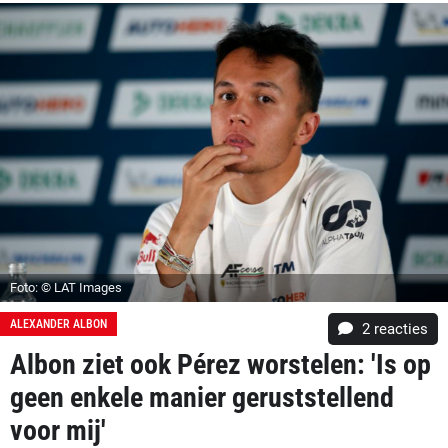
Foto: © LAT Images
ALEXANDER ALBON
2
reacties
Albon ziet ook Pérez worstelen: 'Is op
geen enkele manier geruststellend
voor mij'