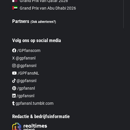
Grand Prix van Qatar 2026
Grand Prix van Abu Dhabi 2026
Partners
(Ook adverteren?)
Volg ons op social media
/GPfanscom
X @gpfansnl
@gpfansnl
/GPFansNL
@gpfansnl
/gpfansnl
/gpfansnl
gpfansnl.tumblr.com
Redactie & bedrijfsinformatie