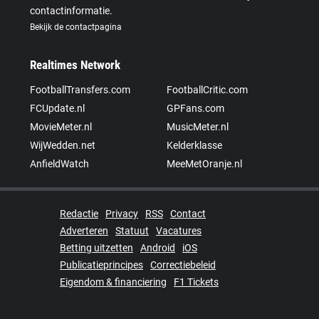
contactinformatie.
Bekijk de contactpagina
Realtimes Network
FootballTransfers.com
FootballCritic.com
FCUpdate.nl
GPFans.com
MovieMeter.nl
MusicMeter.nl
WijWedden.net
Kelderklasse
AnfieldWatch
MeeMetOranje.nl
Redactie
Privacy
RSS
Contact
Adverteren
Statuut
Vacatures
Betting uitzetten
Android
iOS
Publicatieprincipes
Correctiebeleid
Eigendom & financiering
F1 Tickets