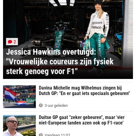
2
Jessica Hawkins overtuigd:
"Vrouwelijke coureurs zijn fysiek
sterk genoeg voor F1"
Davina Michelle mag Wilhelmus zingen bij
Dutch GP: "En er gaat iets speciaals gebeuren"
3 uur geleden
Duitse GP gaat "zeker gebeuren", maar 'vier
niet-Europese landen azen ook op F1-race'
Vandaag 11:07