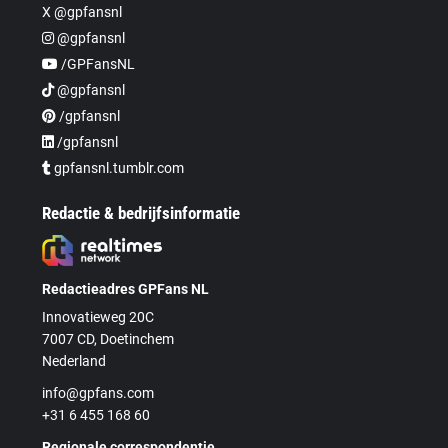
X @gpfansnl
@gpfansnl
/GPFansNL
@gpfansnl
/gpfansnl
/gpfansnl
gpfansnl.tumblr.com
Redactie & bedrijfsinformatie
Redactieadres GPFans NL
Innovatieweg 20C
7007 CD, Doetinchem
Nederland
info@gpfans.com
+31 6 455 168 60
Regionale correspondentie