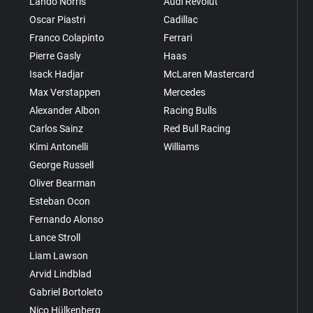
Lando Norris
Audi Revolut
Oscar Piastri
Cadillac
Franco Colapinto
Ferrari
Pierre Gasly
Haas
Isack Hadjar
McLaren Mastercard
Max Verstappen
Mercedes
Alexander Albon
Racing Bulls
Carlos Sainz
Red Bull Racing
Kimi Antonelli
Williams
George Russell
Oliver Bearman
Esteban Ocon
Fernando Alonso
Lance Stroll
Liam Lawson
Arvid Lindblad
Gabriel Bortoleto
Nico Hülkenberg