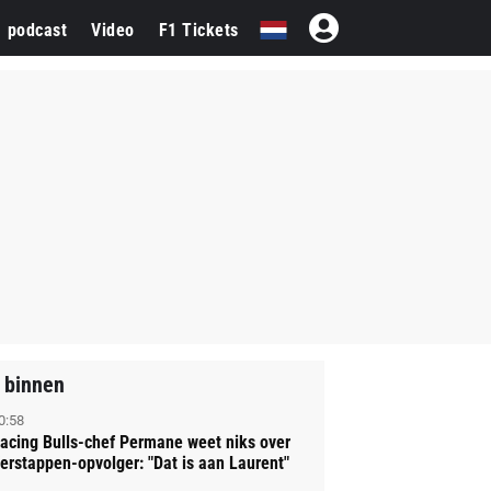
1 podcast
Video
F1 Tickets
 binnen
0:58
acing Bulls-chef Permane weet niks over
erstappen-opvolger: "Dat is aan Laurent"