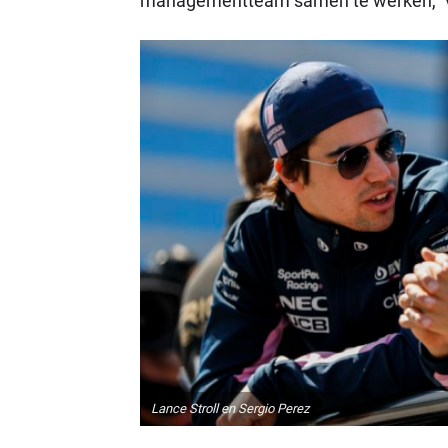
managementteam samen te werken," vert
Lance Stroll en Sergio Perez