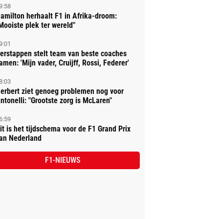
9:58
amilton herhaalt F1 in Afrika-droom:
Mooiste plek ter wereld"
9:01
erstappen stelt team van beste coaches
amen: 'Mijn vader, Cruijff, Rossi, Federer'
8:03
erbert ziet genoeg problemen nog voor
ntonelli: "Grootste zorg is McLaren"
6:59
it is het tijdschema voor de F1 Grand Prix
an Nederland
F1-NIEUWS