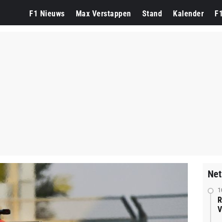
F1 Nieuws
Max Verstappen
Stand
Kalender
F
Net
1
R
V