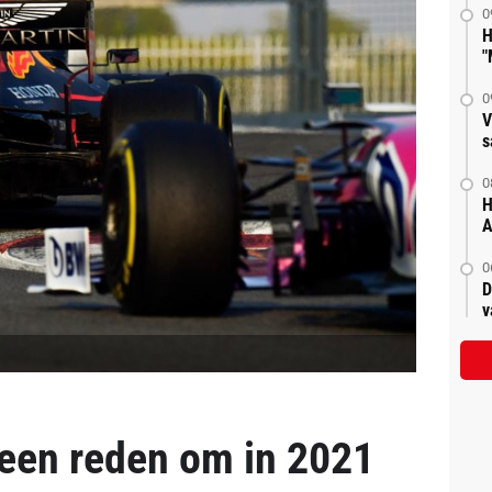
0
H
"
0
V
s
0
H
A
0
D
v
geen reden om in 2021