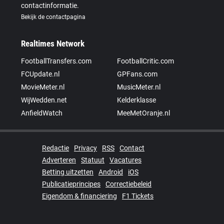
contactinformatie.
Bekijk de contactpagina
Realtimes Network
FootballTransfers.com
FootballCritic.com
FCUpdate.nl
GPFans.com
MovieMeter.nl
MusicMeter.nl
WijWedden.net
Kelderklasse
AnfieldWatch
MeeMetOranje.nl
Redactie
Privacy
RSS
Contact
Adverteren
Statuut
Vacatures
Betting uitzetten
Android
iOS
Publicatieprincipes
Correctiebeleid
Eigendom & financiering
F1 Tickets