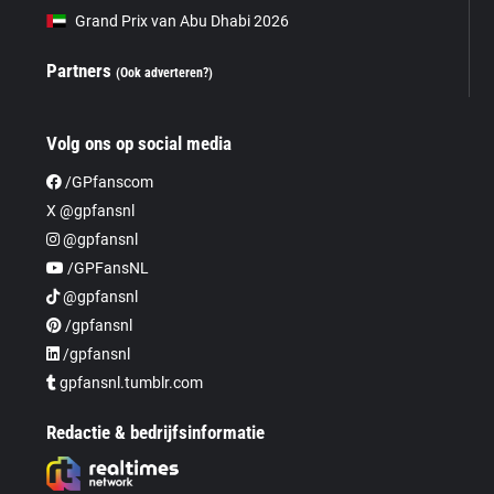
Grand Prix van Abu Dhabi 2026
Partners
(Ook adverteren?)
Volg ons op social media
/GPfanscom
X @gpfansnl
@gpfansnl
/GPFansNL
@gpfansnl
/gpfansnl
/gpfansnl
gpfansnl.tumblr.com
Redactie & bedrijfsinformatie