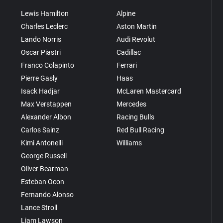
Lewis Hamilton
Alpine
Charles Leclerc
Aston Martin
Lando Norris
Audi Revolut
Oscar Piastri
Cadillac
Franco Colapinto
Ferrari
Pierre Gasly
Haas
Isack Hadjar
McLaren Mastercard
Max Verstappen
Mercedes
Alexander Albon
Racing Bulls
Carlos Sainz
Red Bull Racing
Kimi Antonelli
Williams
George Russell
Oliver Bearman
Esteban Ocon
Fernando Alonso
Lance Stroll
Liam Lawson