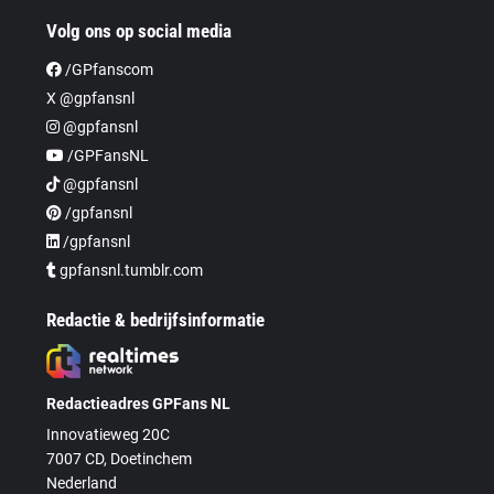
Volg ons op social media
/GPfanscom
X @gpfansnl
@gpfansnl
/GPFansNL
@gpfansnl
/gpfansnl
/gpfansnl
gpfansnl.tumblr.com
Redactie & bedrijfsinformatie
Redactieadres GPFans NL
Innovatieweg 20C
7007 CD, Doetinchem
Nederland