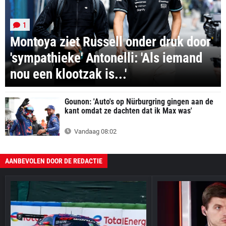
1
Montoya ziet Russell onder druk door
'sympathieke' Antonelli: 'Als iemand
nou een klootzak is...'
Gounon: 'Auto's op Nürburgring gingen aan de
kant omdat ze dachten dat ik Max was'
Vandaag 08:02
AANBEVOLEN DOOR DE REDACTIE