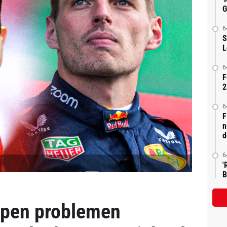
G
6
S
L
6
F
2
6
F
n
d
6
'
B
ppen problemen