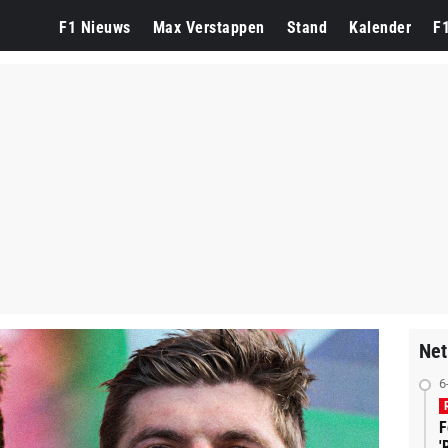
F1 Nieuws
Max Verstappen
Stand
Kalender
F
Net
6
F
'