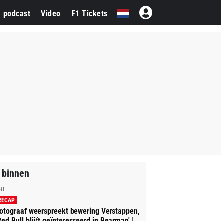
1 podcast
Video
F1 Tickets
 binnen
-8
RECAP
otograaf weerspreekt bewering Verstappen,
Red Bull blijft geïnteresseerd in Bearman' |