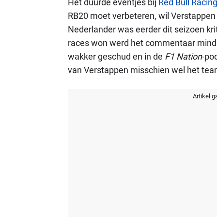
Het duurde eventjes bij
Red Bull Racin
RB20 moet verbeteren, wil Verstappen 
Nederlander was eerder dit seizoen kr
races won werd het commentaar minde
wakker geschud en in de
F1 Nation
-po
van Verstappen misschien wel het team
Artikel g