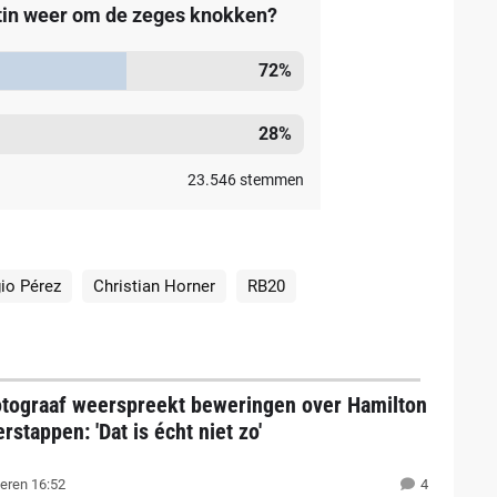
stin weer om de zeges knokken?
72
%
28
%
23.546
stemmen
io Pérez
Christian Horner
RB20
otograaf weerspreekt beweringen over Hamilton
rstappen: 'Dat is écht niet zo'
eren 16:52
4