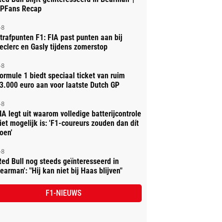
PFans Recap
-8
trafpunten F1: FIA past punten aan bij
eclerc en Gasly tijdens zomerstop
-8
ormule 1 biedt speciaal ticket van ruim
3.000 euro aan voor laatste Dutch GP
-8
IA legt uit waarom volledige batterijcontrole
iet mogelijk is: 'F1-coureurs zouden dan dít
oen'
-8
Red Bull nog steeds geïnteresseerd in
earman': "Hij kan niet bij Haas blijven"
F1-NIEUWS