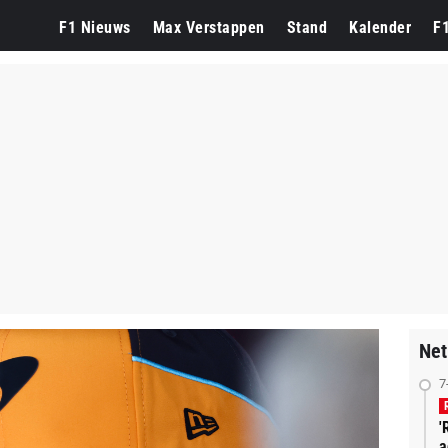
F1 Nieuws
Max Verstappen
Stand
Kalender
F
Net
7
'
a