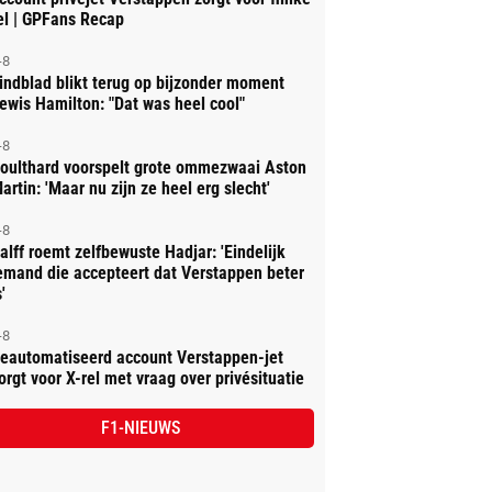
el | GPFans Recap
-8
indblad blikt terug op bijzonder moment
ewis Hamilton: "Dat was heel cool"
-8
oulthard voorspelt grote ommezwaai Aston
artin: 'Maar nu zijn ze heel erg slecht'
-8
alff roemt zelfbewuste Hadjar: 'Eindelijk
emand die accepteert dat Verstappen beter
'
-8
eautomatiseerd account Verstappen-jet
orgt voor X-rel met vraag over privésituatie
F1-NIEUWS