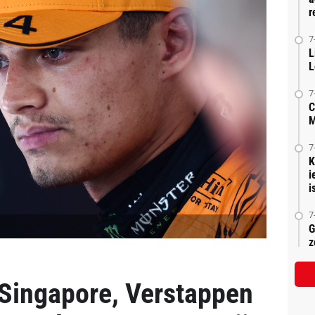
r
7
L
L
7
C
M
7
K
i
is
7
G
z
n Singapore, Verstappen