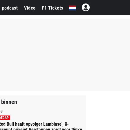
1 podcast
Video
F1 Tickets
 binnen
-8
RECAP
Red Bull haalt opvolger Lambiase', X-
ccount privéjet Verstappen zorgt voor flinke