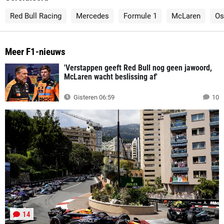
Red Bull Racing
Mercedes
Formule 1
McLaren
Os
Meer F1-nieuws
'Verstappen geeft Red Bull nog geen jawoord,
McLaren wacht beslissing af'
Gisteren 06:59
10
14