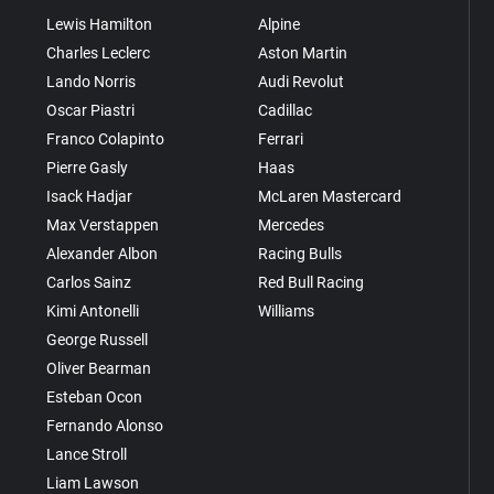
Lewis Hamilton
Alpine
Charles Leclerc
Aston Martin
Lando Norris
Audi Revolut
Oscar Piastri
Cadillac
Franco Colapinto
Ferrari
Pierre Gasly
Haas
Isack Hadjar
McLaren Mastercard
Max Verstappen
Mercedes
Alexander Albon
Racing Bulls
Carlos Sainz
Red Bull Racing
Kimi Antonelli
Williams
George Russell
Oliver Bearman
Esteban Ocon
Fernando Alonso
Lance Stroll
Liam Lawson