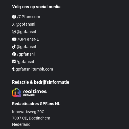
Volg ons op social media
/GPfanscom
X @gpfansnl
@gpfansnl
/GPFansNL
@gpfansnl
/gpfansnl
/gpfansnl
gpfansnl.tumblr.com
Redactie & bedrijfsinformatie
Redactieadres GPFans NL
Innovatieweg 20C
7007 CD, Doetinchem
Nederland