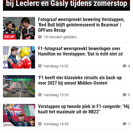
bij Leclerc en Gasly tijdens zomerstop
Fotograaf weerspreekt bewering Verstappen,
'Red Bull blijft geïnteresseerd in Bearman' |
GPFans Recap
RECAP
19 minuten geleden
F1-fotograaf weerspreekt beweringen over
Hamilton en Verstappen: 'Dat is écht niet zo'
Vandaag 16:52
4
'F1 heeft vier klassieke circuits als back-up
voor 2027 bij onrust Midden-Oosten'
Vandaag 15:53
5
Verstappen op tweede plek in F1-rangorde: "Hij
haalt het maximale uit de RB22"
Vandaag 14:55
1