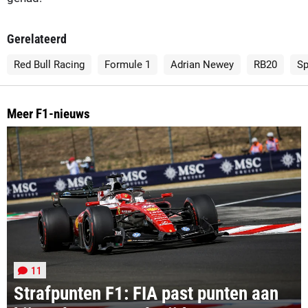
Gerelateerd
Red Bull Racing
Formule 1
Adrian Newey
RB20
S
Meer F1-nieuws
11
Strafpunten F1: FIA past punten aan