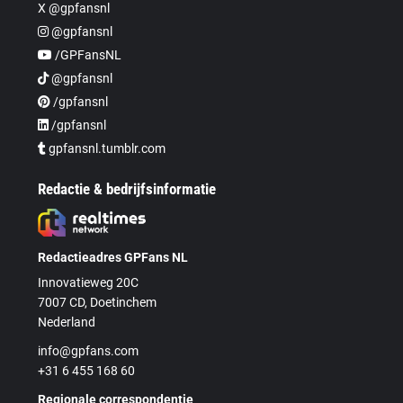
X @gpfansnl
@gpfansnl
/GPFansNL
@gpfansnl
/gpfansnl
/gpfansnl
gpfansnl.tumblr.com
Redactie & bedrijfsinformatie
Redactieadres GPFans NL
Innovatieweg 20C
7007 CD, Doetinchem
Nederland
info@gpfans.com
+31 6 455 168 60
Regionale correspondentie