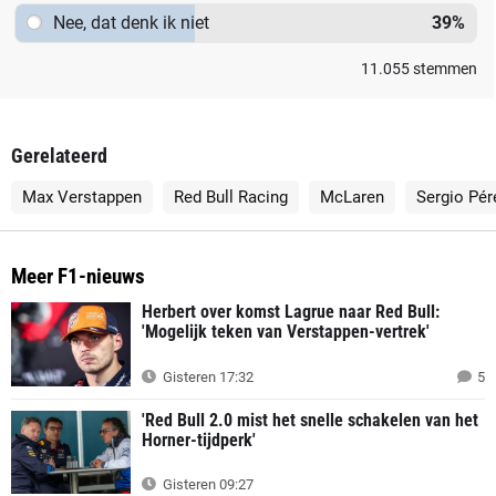
Nee, dat denk ik niet
39
%
11.055
stemmen
Gerelateerd
Max Verstappen
Red Bull Racing
McLaren
Sergio Pér
Meer F1-nieuws
Herbert over komst Lagrue naar Red Bull:
'Mogelijk teken van Verstappen-vertrek'
Gisteren 17:32
5
'Red Bull 2.0 mist het snelle schakelen van het
Horner-tijdperk'
Gisteren 09:27