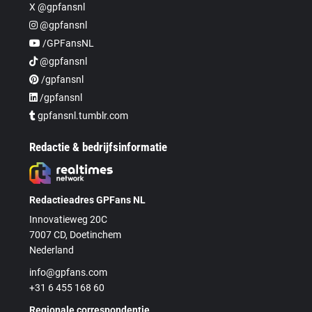
X @gpfansnl
@gpfansnl
/GPFansNL
@gpfansnl
/gpfansnl
/gpfansnl
gpfansnl.tumblr.com
Redactie & bedrijfsinformatie
Redactieadres GPFans NL
Innovatieweg 20C
7007 CD, Doetinchem
Nederland
info@gpfans.com
+31 6 455 168 60
Regionale correspondentie