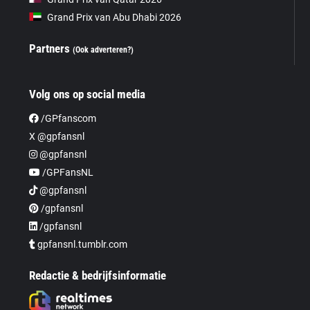
Grand Prix van Abu Dhabi 2026
Partners
(Ook adverteren?)
Volg ons op social media
/GPfanscom
X @gpfansnl
@gpfansnl
/GPFansNL
@gpfansnl
/gpfansnl
/gpfansnl
gpfansnl.tumblr.com
Redactie & bedrijfsinformatie