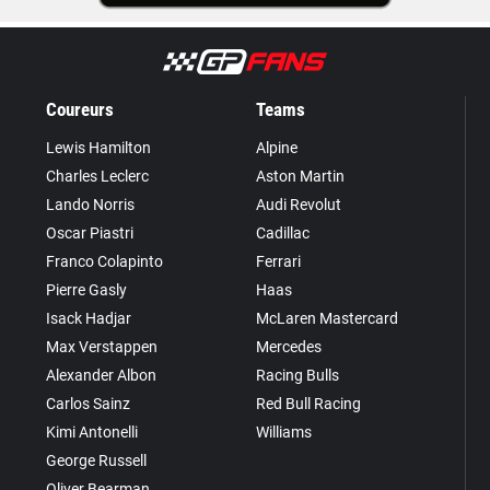
Coureurs
Teams
Lewis Hamilton
Alpine
Charles Leclerc
Aston Martin
Lando Norris
Audi Revolut
Oscar Piastri
Cadillac
Franco Colapinto
Ferrari
Pierre Gasly
Haas
Isack Hadjar
McLaren Mastercard
Max Verstappen
Mercedes
Alexander Albon
Racing Bulls
Carlos Sainz
Red Bull Racing
Kimi Antonelli
Williams
George Russell
Oliver Bearman