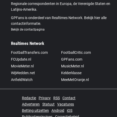
Regionale correspondenten in Europa, de Verenigde Staten en
Latijns-Amerika.
GPFans is onderdeel van Realtimes Network. Bekijk hier alle
contactinformatie.
Bekijk de contactpagina
Realtimes Network
FootballTransfers.com
FootballCritic.com
FCUpdate.nl
GPFans.com
MovieMeter.nl
MusicMeter.nl
WijWedden.net
Kelderklasse
AnfieldWatch
MeeMetOranje.nl
Redactie
Privacy
RSS
Contact
Adverteren
Statuut
Vacatures
Betting uitzetten
Android
iOS
Publicatieprincipes
Correctiebeleid