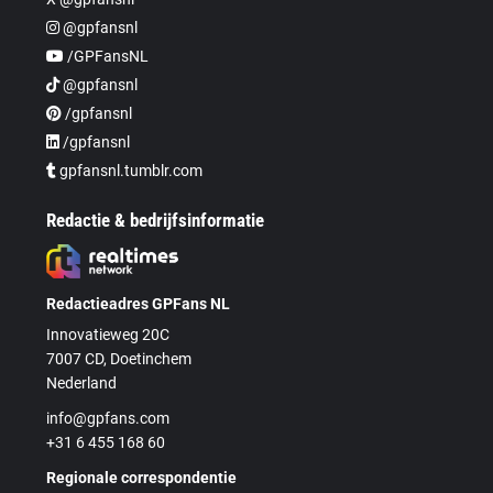
@gpfansnl
/GPFansNL
@gpfansnl
/gpfansnl
/gpfansnl
gpfansnl.tumblr.com
Redactie & bedrijfsinformatie
Redactieadres GPFans NL
Innovatieweg 20C
7007 CD, Doetinchem
Nederland
info@gpfans.com
+31 6 455 168 60
Regionale correspondentie