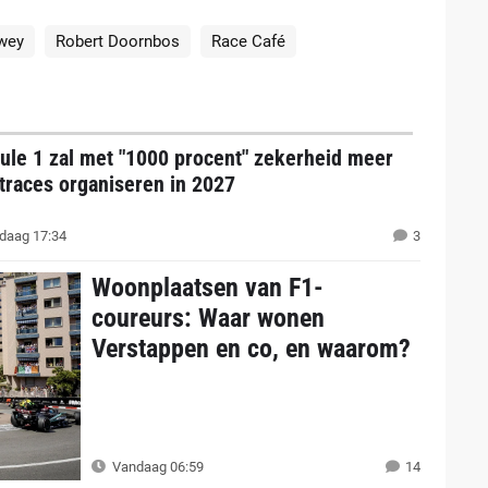
wey
Robert Doornbos
Race Café
ule 1 zal met "1000 procent" zekerheid meer
traces organiseren in 2027
daag 17:34
3
Woonplaatsen van F1-
coureurs: Waar wonen
Verstappen en co, en waarom?
Vandaag 06:59
14