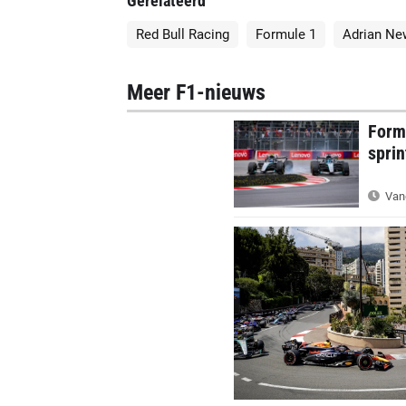
Gerelateerd
Red Bull Racing
Formule 1
Adrian Ne
Meer F1-nieuws
Form
sprin
Van