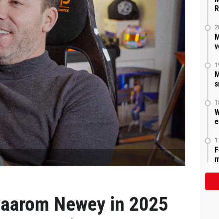
R
2
M
v
1
M
s
1
W
e
1
F
m
 waarom Newey in 2025