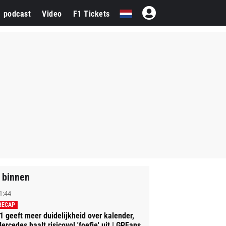
1 podcast
Video
F1 Tickets
 binnen
1:44
RECAP
1 geeft meer duidelijkheid over kalender,
ercedes haalt risicovol 'foefje' uit | GPFans