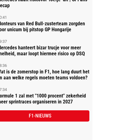
ecap
0:41
onteurs van Red Bull-zusterteam zorgden
oor unicum bij pitstop GP Hongarije
9:37
ercedes hanteert bizar trucje voor meer
nelheid, maar loopt hiermee risico op DSQ
8:36
at is de zomerstop in F1, hoe lang duurt het
n aan welke regels moeten teams voldoen?
7:34
ormule 1 zal met "1000 procent" zekerheid
eer sprintraces organiseren in 2027
F1-NIEUWS