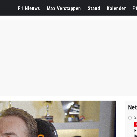
F1 Nieuws
Max Verstappen
Stand
Kalender
F
Net
2
F
M