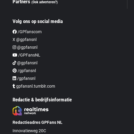
Partners
(Ook adverteren?)
Volg ons op social media
/GPfanscom
X @gpfansnl
@gpfansnl
/GPFansNL
@gpfansnl
/gpfansnl
/gpfansnl
gpfansnl.tumblr.com
Redactie & bedrijfsinformatie
Redactieadres GPFans NL
Innovatieweg 20C