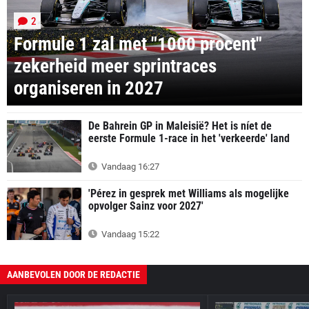
2
Formule 1 zal met "1000 procent"
zekerheid meer sprintraces
organiseren in 2027
De Bahrein GP in Maleisië? Het is níet de
eerste Formule 1-race in het 'verkeerde' land
Vandaag 16:27
'Pérez in gesprek met Williams als mogelijke
opvolger Sainz voor 2027'
Vandaag 15:22
AANBEVOLEN DOOR DE REDACTIE