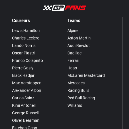
Coureurs
Teams
Lewis Hamilton
Alpine
Charles Leclerc
Aston Martin
Lando Norris
Audi Revolut
Oscar Piastri
Cadillac
Franco Colapinto
Ferrari
Pierre Gasly
Haas
Isack Hadjar
McLaren Mastercard
Max Verstappen
Mercedes
Alexander Albon
Racing Bulls
Carlos Sainz
Red Bull Racing
Kimi Antonelli
Williams
George Russell
Oliver Bearman
Esteban Ocon