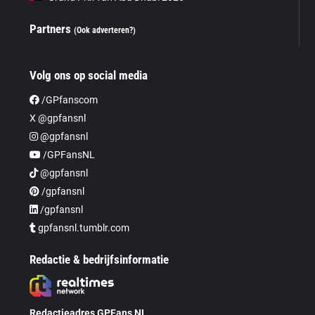
Partners
(Ook adverteren?)
Volg ons op social media
/GPfanscom
X @gpfansnl
@gpfansnl
/GPFansNL
@gpfansnl
/gpfansnl
/gpfansnl
gpfansnl.tumblr.com
Redactie & bedrijfsinformatie
Redactieadres GPFans NL