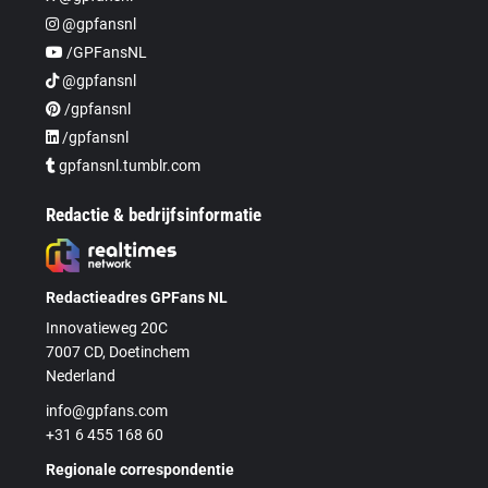
@gpfansnl
/GPFansNL
@gpfansnl
/gpfansnl
/gpfansnl
gpfansnl.tumblr.com
Redactie & bedrijfsinformatie
Redactieadres GPFans NL
Innovatieweg 20C
7007 CD, Doetinchem
Nederland
info@gpfans.com
+31 6 455 168 60
Regionale correspondentie