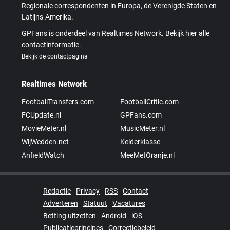
Regionale correspondenten in Europa, de Verenigde Staten en
Latijns-Amerika.
GPFans is onderdeel van Realtimes Network. Bekijk hier alle
contactinformatie.
Bekijk de contactpagina
Realtimes Network
FootballTransfers.com
FootballCritic.com
FCUpdate.nl
GPFans.com
MovieMeter.nl
MusicMeter.nl
WijWedden.net
Kelderklasse
AnfieldWatch
MeeMetOranje.nl
Redactie
Privacy
RSS
Contact
Adverteren
Statuut
Vacatures
Betting uitzetten
Android
iOS
Publicatieprincipes
Correctiebeleid