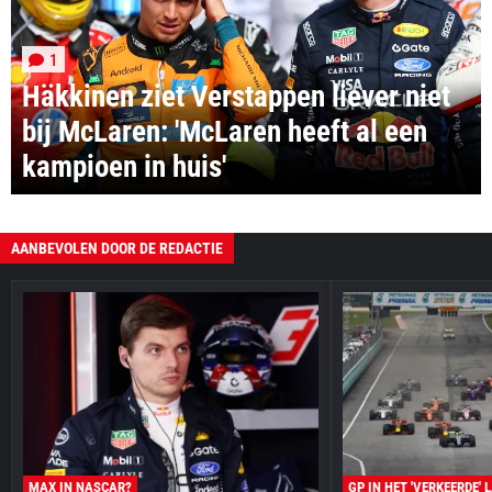
1
Häkkinen ziet Verstappen liever niet
bij McLaren: 'McLaren heeft al een
kampioen in huis'
AANBEVOLEN DOOR DE REDACTIE
MAX IN NASCAR?
GP IN HET 'VERKEERDE' 