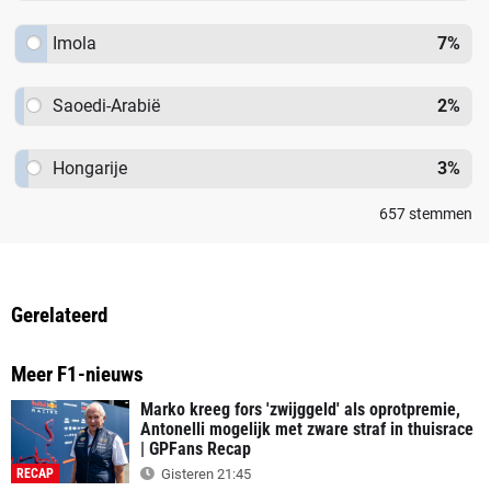
Imola
7
%
Saoedi-Arabië
2
%
Hongarije
3
%
657
stemmen
Gerelateerd
Meer F1-nieuws
Marko kreeg fors 'zwijggeld' als oprotpremie,
Antonelli mogelijk met zware straf in thuisrace
| GPFans Recap
RECAP
Gisteren 21:45