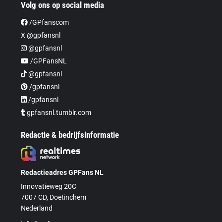
Volg ons op social media
/GPfanscom
X @gpfansnl
@gpfansnl
/GPFansNL
@gpfansnl
/gpfansnl
/gpfansnl
gpfansnl.tumblr.com
Redactie & bedrijfsinformatie
Redactieadres GPFans NL
Innovatieweg 20C
7007 CD, Doetinchem
Nederland