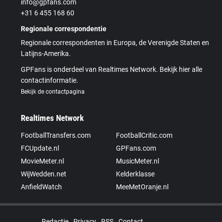
info@gpfans.com
+31 6 455 168 60
Regionale correspondentie
Regionale correspondenten in Europa, de Verenigde Staten en
Latijns-Amerika.
GPFans is onderdeel van Realtimes Network. Bekijk hier alle
contactinformatie.
Bekijk de contactpagina
Realtimes Network
FootballTransfers.com
FootballCritic.com
FCUpdate.nl
GPFans.com
MovieMeter.nl
MusicMeter.nl
WijWedden.net
Kelderklasse
AnfieldWatch
MeeMetOranje.nl
Redactie
Privacy
RSS
Contact