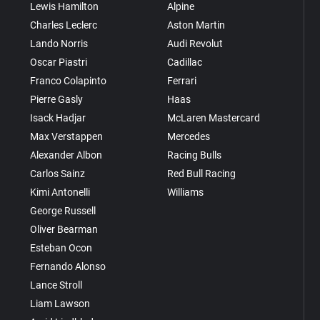
Lewis Hamilton
Alpine
Charles Leclerc
Aston Martin
Lando Norris
Audi Revolut
Oscar Piastri
Cadillac
Franco Colapinto
Ferrari
Pierre Gasly
Haas
Isack Hadjar
McLaren Mastercard
Max Verstappen
Mercedes
Alexander Albon
Racing Bulls
Carlos Sainz
Red Bull Racing
Kimi Antonelli
Williams
George Russell
Oliver Bearman
Esteban Ocon
Fernando Alonso
Lance Stroll
Liam Lawson