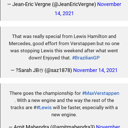
— Jean-Eric Vergne (@JeanEricVergne)
November
14, 2021
That was really special from Lewis Hamilton and
Mercedes, good effort from Verstappen but no one
was stopping Lewis this weekend after what went
down! Enjoyed that.
#BrazilianGP
— ?Sarah JB☃️ (@saz1878)
November 14, 2021
There goes the championship for
#MaxVerstappen
. With a new engine and the way the rest of the
tracks are #
#Lewis
will be faster, especially with a
new engine.
— Arpit Mahendra (@arpitmahendra3)
November