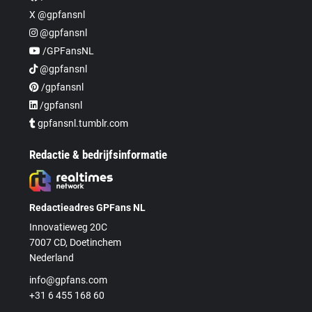
X @gpfansnl
@gpfansnl
/GPFansNL
@gpfansnl
/gpfansnl
/gpfansnl
gpfansnl.tumblr.com
Redactie & bedrijfsinformatie
Redactieadres GPFans NL
Innovatieweg 20C
7007 CD, Doetinchem
Nederland
info@gpfans.com
+31 6 455 168 60