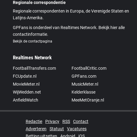
Regionale correspondentie
Regionale correspondenten in Europa, de Verenigde Staten en
Latijns-Amerika.
GPFans is onderdeel van Realtimes Network. Bekijk hier alle
contactinformatie.
Bekijk de contactpagina
Realtimes Network
FootballTransfers.com
FootballCritic.com
FCUpdate.nl
GPFans.com
MovieMeter.nl
MusicMeter.nl
WijWedden.net
Kelderklasse
AnfieldWatch
MeeMetOranje.nl
Redactie
Privacy
RSS
Contact
Adverteren
Statuut
Vacatures
Betting uitzetten
Android
iOS