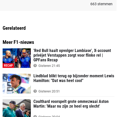
663
stemmen
Gerelateerd
Meer F1-nieuws
'Red Bull haalt opvolger Lambiase', X-account
privéjet Verstappen zorgt voor flinke rel |
GPFans Recap
RECAP
Gisteren 21:45
Lindblad blikt terug op bijzonder moment Lewis
Hamilton: "Dat was heel cool"
Gisteren 20:51
Coulthard voorspelt grote ommezwaai Aston
Martin: 'Maar nu zijn ze heel erg slecht'
Gisteren 20:04