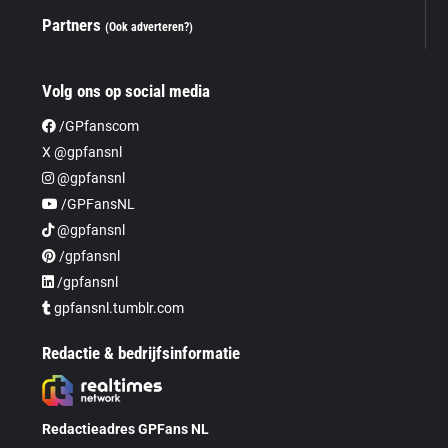
Partners
(Ook adverteren?)
Volg ons op social media
/GPfanscom
X @gpfansnl
@gpfansnl
/GPFansNL
@gpfansnl
/gpfansnl
/gpfansnl
gpfansnl.tumblr.com
Redactie & bedrijfsinformatie
Redactieadres GPFans NL