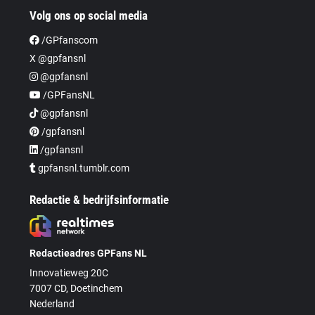
Volg ons op social media
/GPfanscom
X @gpfansnl
@gpfansnl
/GPFansNL
@gpfansnl
/gpfansnl
/gpfansnl
gpfansnl.tumblr.com
Redactie & bedrijfsinformatie
Redactieadres GPFans NL
Innovatieweg 20C
7007 CD, Doetinchem
Nederland