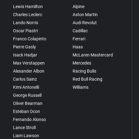
Lewis Hamilton
Alpine
Charles Leclerc
Aston Martin
Lando Norris
Audi Revolut
Oscar Piastri
Cadillac
Franco Colapinto
Ferrari
Pierre Gasly
Haas
Isack Hadjar
McLaren Mastercard
Max Verstappen
Mercedes
Alexander Albon
Racing Bulls
Carlos Sainz
Red Bull Racing
Kimi Antonelli
Williams
George Russell
Oliver Bearman
Esteban Ocon
Fernando Alonso
Lance Stroll
Liam Lawson