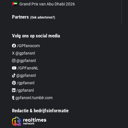
Grand Prix van Abu Dhabi 2026
Partners
(Ook adverteren?)
Volg ons op social media
/GPfanscom
X @gpfansnl
@gpfansnl
/GPFansNL
@gpfansnl
/gpfansnl
/gpfansnl
gpfansnl.tumblr.com
Redactie & bedrijfsinformatie