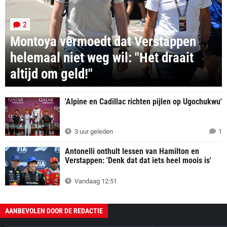
2
Montoya vermoedt dat Verstappen
helemaal niet weg wil: "Het draait
altijd om geld!"
'Alpine en Cadillac richten pijlen op Ugochukwu'
3 uur geleden
1
Antonelli onthult lessen van Hamilton en
Verstappen: 'Denk dat dat iets heel moois is'
Vandaag 12:51
AANBEVOLEN DOOR DE REDACTIE