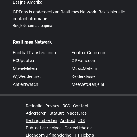
Latijns-Amerika.
GPFans is onderdeel van Realtimes Network. Bekijk hier alle
contactinformatie.
Bekijk de contactpagina
Realtimes Network
FootballTransfers.com
FootballCritic.com
FCUpdate.nl
GPFans.com
MovieMeter.nl
MusicMeter.nl
WijWedden.net
Kelderklasse
AnfieldWatch
MeeMetOranje.nl
Redactie
Privacy
RSS
Contact
Adverteren
Statuut
Vacatures
Betting uitzetten
Android
iOS
Publicatieprincipes
Correctiebeleid
Eigendom & financiering
F1 Tickets