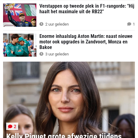
Verstappen op tweede plek in F1-rangorde: "Hij
haalt het maximale uit de RB22"
2 uur geleden
1
Enorme inhaalslag Aston Martin: naast nieuwe
motor ook upgrades in Zandvoort, Monza en
Bakoe
3 uur geleden
2
Kelly Piquet grote afwezige tijdens